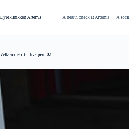
Fortsæt
til
indhold
Dyreklinikken Artemis
A health check at Artemis
A soci
Velkommen_til_hvalpen_02