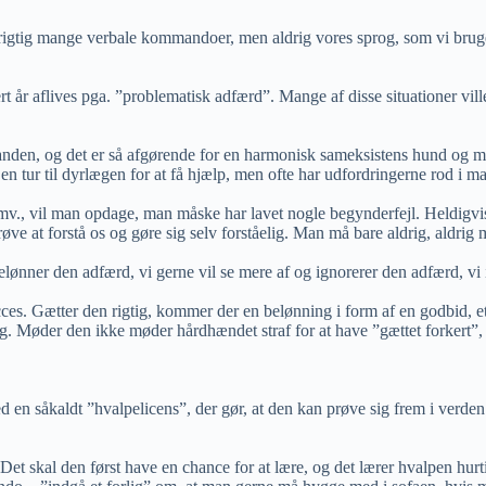
igtig mange verbale kommandoer, men aldrig vores sprog, som vi bruger
 år aflives pga. ”problematisk adfærd”. Mange af disse situationer vill
inanden, og det er så afgørende for en harmonisk sameksistens hund og
en tur til dyrlægen for at få hjælp, men ofte har udfordringerne rod i
., vil man opdage, man måske har lavet nogle begynderfejl. Heldigvis e
øve at forstå os og gøre sig selv forståelig. Man må bare aldrig, aldrig
lønner den adfærd, vi gerne vil se mere af og ignorerer den adfærd, vi 
ces. Gætter den rigtig, kommer der en belønning i form af en godbid, et 
ang. Møder den ikke møder hårdhændet straf for at have ”gættet forkert”, 
 en såkaldt ”hvalpelicens”, der gør, at den kan prøve sig frem i verden 
jem. Det skal den først have en chance for at lære, og det lærer hvalpen hu