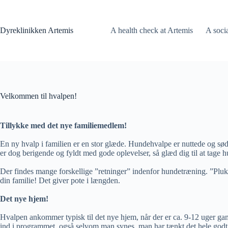
Fortsæt
til
indhold
Dyreklinikken Artemis
A health check at Artemis
A soci
Velkommen til hvalpen!
Tillykke med det nye familiemedlem!
En ny hvalp i familien er en stor glæde. Hundehvalpe er nuttede og søde
er dog berigende og fyldt med gode oplevelser, så glæd dig til at tage hul
Der findes mange forskellige ”retninger” indenfor hundetræning. ”Pluk og
din familie! Det giver pote i længden.
Det nye hjem!
Hvalpen ankommer typisk til det nye hjem, når der er ca. 9-12 uger gam
ind i programmet, også selvom man synes, man har tænkt det hele godt i