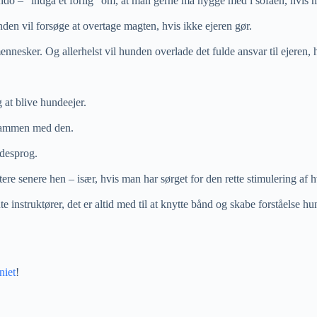
o – ”indgå et forlig” om, at man gerne må hygge med i sofaen, hvis ma
en vil forsøge at overtage magten, hvis ikke ejeren gør.
ker. Og allerhelst vil hunden overlade det fulde ansvar til ejeren, hvi
 at blive hundeejer.
e sammen med den.
ndesprog.
ere senere hen – især, hvis man har sørget for den rette stimulering af
instruktører, det er altid med til at knytte bånd og skabe forståelse hu
niet
!