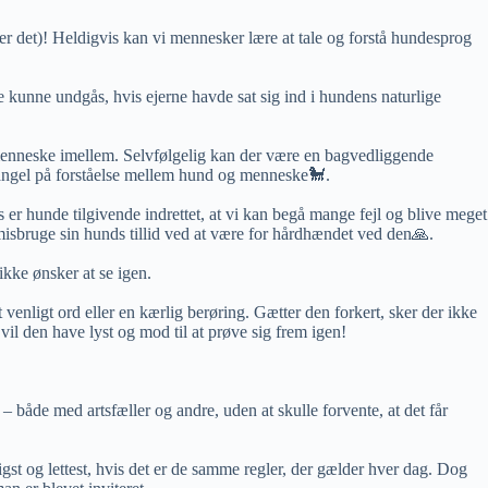
 det)! Heldigvis kan vi mennesker lære at tale og forstå hundesprog
e kunne undgås, hvis ejerne havde sat sig ind i hundens naturlige
 menneske imellem. Selvfølgelig kan der være en bagvedliggende
 mangel på forståelse mellem hund og menneske🐩.
r hunde tilgivende indrettet, at vi kan begå mange fejl og blive meget
 misbruge sin hunds tillid ved at være for hårdhændet ved den🙏.
ikke ønsker at se igen.
venligt ord eller en kærlig berøring. Gætter den forkert, sker der ikke
vil den have lyst og mod til at prøve sig frem igen!
– både med artsfæller og andre, uden at skulle forvente, at det får
rtigst og lettest, hvis det er de samme regler, der gælder hver dag. Dog