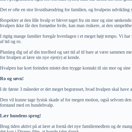
Det er ofte en stor livsstilsændring for familien, og hvalpens udvikling
Respekter at den lille hvalp er blevet taget fra sin mor og sine søsken
hvalpen ikke får den fornødne hvile, kan man risikere, at den simpelthen
I rigtig mange familier foregår hverdagen i et meget højt tempo. Vi har f
af tid og ro.
Planlæg dig ud af din travlhed og sæt tid af til bare at være sammen me
for hvalpen at lære sin nye ejer(e) at kende.
Hvalpen har kort forinden mistet den trygge kontakt til sin mor og sin
Ro og søvn!
I de første 3 måneder er det meget begrænset, hvad hvalpen skal have 
Den vil kunne tage fysisk skade af for megen motion, også selvom den ik
forstand med en hundehvalp.
Lær hundens sprog!
Brug tiden aktivt på at lære at forstå det nye familiemedlem og de ma
det kun i Disney-film, at hunde taler dansk.