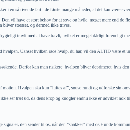
 sker i en så rivende fart i de første mange måneder, at det kan være svæ
de. Den vil have et stort behov for at sove og hvile, meget mere end de
 bliver stresset, og dermed ikke trives.
rygteligt travlt med at have travlt, hvilket er meget dårligt foreneligt 
d hvalpen. Uanset hvilken race hvalp, du har, vil den ALTID være et unik
e søskende. Derfor kan man risikere, hvalpen bliver deprimeret, hvis d
af motion. Hvalpen ska kun ”luftes af”, snuse rundt og udforske sin om
ke ser træt ud, da dens krop og knogler endnu ikke er udviklet nok til 
nge signaler, den sender til os, når den ”snakker” med os.Hunde kommun