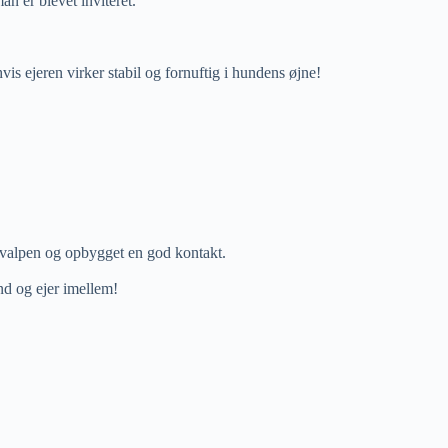
n er blevet inviteret.
s ejeren virker stabil og fornuftig i hundens øjne!
 hvalpen og opbygget en god kontakt.
nd og ejer imellem!