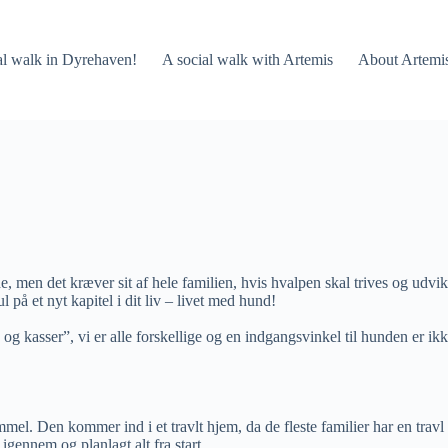
al walk in Dyrehaven!
A social walk with Artemis
About Artemi
, men det kræver sit af hele familien, hvis hvalpen skal trives og udvik
 på et nyt kapitel i dit liv – livet med hund!
 kasser”, vi er alle forskellige og en indgangsvinkel til hunden er ikke 
mel. Den kommer ind i et travlt hjem, da de fleste familier har en tra
gennem og planlagt alt fra start.