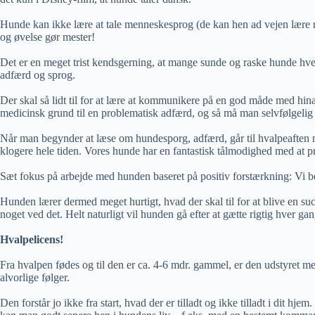
Hunde kan ikke lære at tale menneskesprog (de kan hen ad vejen lære r
og øvelse gør mester!
Det er en meget trist kendsgerning, at mange sunde og raske hunde hvert
adfærd og sprog.
Der skal så lidt til for at lære at kommunikere på en god måde med h
medicinsk grund til en problematisk adfærd, og så må man selvfølgelig 
Når man begynder at læse om hundesporg, adfærd, går til hvalpeaften mv
klogere hele tiden. Vores hunde har en fantastisk tålmodighed med at pr
Sæt fokus på arbejde med hunden baseret på positiv forstærkning: Vi be
Hunden lærer dermed meget hurtigt, hvad der skal til for at blive en suc
noget ved det. Helt naturligt vil hunden gå efter at gætte rigtig hver g
Hvalpelicens!
Fra hvalpen fødes og til den er ca. 4-6 mdr. gammel, er den udstyret med
alvorlige følger.
Den forstår jo ikke fra start, hvad der er tilladt og ikke tilladt i dit h