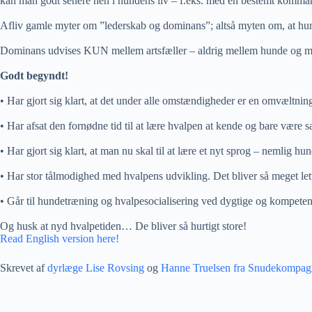
kan man godt senere hen i hundens liv – f.eks. med en bestemt kommand
Afliv gamle myter om ”lederskab og dominans”; altså myten om, at hund
Dominans udvises KUN mellem artsfæller – aldrig mellem hunde og mennes
Godt begyndt!
• Har gjort sig klart, at det under alle omstændigheder er en omvæltning
• Har afsat den fornødne tid til at lære hvalpen at kende og bare vær
• Har gjort sig klart, at man nu skal til at lære et nyt sprog – nemlig hu
• Har stor tålmodighed med hvalpens udvikling. Det bliver så meget lett
• Går til hundetræning og hvalpesocialisering ved dygtige og kompetente 
Og husk at nyd hvalpetiden… De bliver så hurtigt store!
Read English version here!
Skrevet af
dyrlæge Lise Rovsing
og
Hanne Truelsen fra Snudekompag