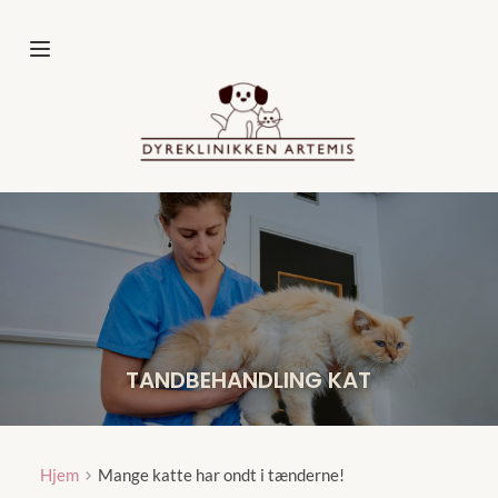
Fortsæt
til
indhold
TANDBEHANDLING KAT
Hjem
Mange katte har ondt i tænderne!