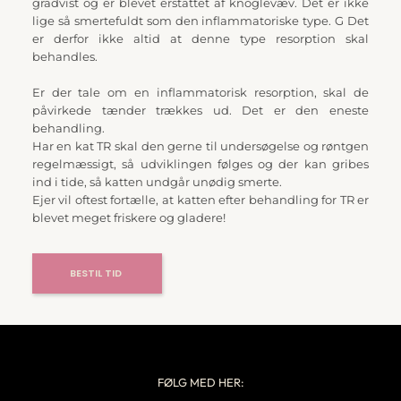
gradvist og er blevet erstattet af knoglevæv. Det er ikke 
lige så smertefuldt som den inflammatoriske type. G Det 
er derfor ikke altid at denne type resorption skal 
behandles.
Er der tale om en inflammatorisk resorption, skal de 
påvirkede tænder trækkes ud. Det er den eneste 
behandling.
Har en kat TR skal den gerne til undersøgelse og røntgen 
regelmæssigt, så udviklingen følges og der kan gribes 
ind i tide, så katten undgår unødig smerte.
Ejer vil oftest fortælle, at katten efter behandling for TR er 
blevet meget friskere og gladere!
BESTIL TID
FØLG MED HER: