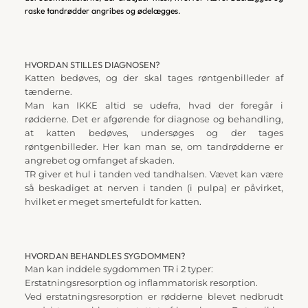
raske tandrødder angribes og ødelægges.
HVORDAN STILLES DIAGNOSEN? 
Katten bedøves, og der skal tages røntgenbilleder af 
tænderne.
Man kan IKKE altid se udefra, hvad der foregår i 
rødderne. Det er afgørende for diagnose og behandling, 
at katten bedøves, undersøges og der tages 
røntgenbilleder. Her kan man se, om tandrødderne er 
angrebet og omfanget af skaden.
TR giver et hul i tanden ved tandhalsen. Vævet kan være 
så beskadiget at nerven i tanden (i pulpa) er påvirket, 
hvilket er meget smertefuldt for katten.
HVORDAN BEHANDLES SYGDOMMEN?
Man kan inddele sygdommen TR i 2 typer:
Erstatningsresorption og inflammatorisk resorption.
Ved erstatningsresorption er rødderne blevet nedbrudt 