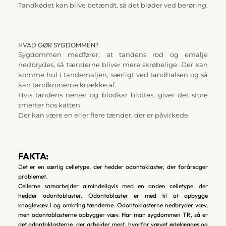
Tandkødet kan blive betændt, så det bløder ved berøring.
HVAD GØR SYGDOMMEN?
Sygdommen medfører, at tandens rod og emalje 
nedbrydes, så tænderne bliver mere skrøbelige. Der kan 
komme hul i tandemaljen, særligt ved tandhalsen og så 
kan tandkronerne knække af.
Hvis tandens nerver og blodkar blottes, giver det store 
smerter hos katten.
Der kan være en eller flere tænder, der er påvirkede.
FAKTA:
Det er en særlig celletype, der hedder odontoklaster, der forårsager 
problemet. 
Cellerne samarbejder almindeligvis med en anden celletype, der 
hedder odontoblaster. Odontoblaster er med til at opbygge 
knoglevæv i og omkring tænderne. Odontoklasterne nedbryder væv, 
men odontoblasterne opbygger væv. Har man sygdommen TR, så er 
det odontoklasterne, der arbejder mest, hvorfor vævet ødelægges og 