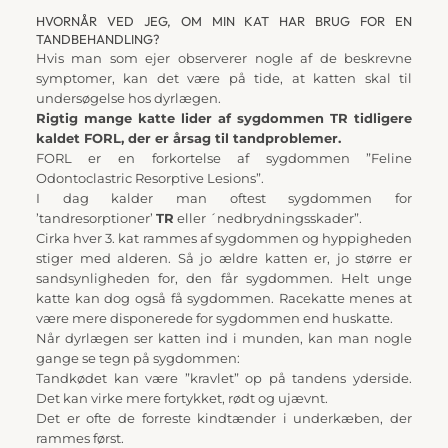
HVORNÅR VED JEG, OM MIN KAT HAR BRUG FOR EN 
TANDBEHANDLING?
Hvis man som ejer observerer nogle af de beskrevne 
symptomer, kan det være på tide, at katten skal til 
undersøgelse hos dyrlægen.
Rigtig mange katte lider af sygdommen TR tidligere 
kaldet FORL, der er årsag til tandproblemer.
FORL er en forkortelse af sygdommen ”Feline 
Odontoclastric Resorptive Lesions”.
I dag kalder man oftest sygdommen for 
’tandresorptioner’ 
TR
 eller ´nedbrydningsskader”.
Cirka hver 3. kat rammes af sygdommen og hyppigheden 
stiger med alderen. Så jo ældre katten er, jo større er 
sandsynligheden for, den får sygdommen. Helt unge 
katte kan dog også få sygdommen. Racekatte menes at 
være mere disponerede for sygdommen end huskatte.
Når dyrlægen ser katten ind i munden, kan man nogle 
gange se tegn på sygdommen:
Tandkødet kan være ”kravlet” op på tandens yderside. 
Det kan virke mere fortykket, rødt og ujævnt.
Det er ofte de forreste kindtænder i underkæben, der 
rammes først.