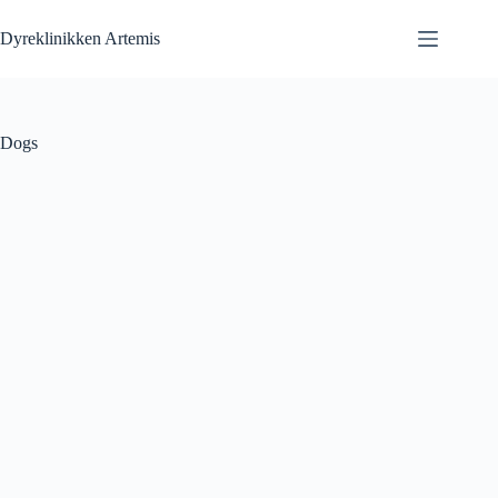
Fortsæt
til
Dyreklinikken Artemis
indhold
Dogs