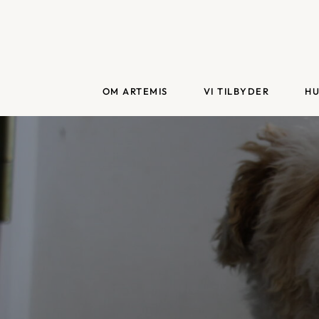
Fortsæt
til
indhold
OM ARTEMIS
VI TILBYDER
H