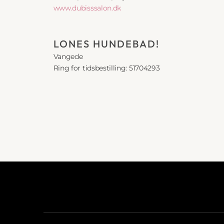
www.dubisssalon.dk
LONES HUNDEBAD!
Vangede
Ring for tidsbestilling: 51704293