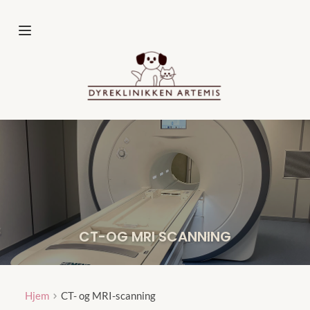
Fortsæt
til
indhold
CT-OG MRI SCANNING
Hjem
CT- og MRI-scanning