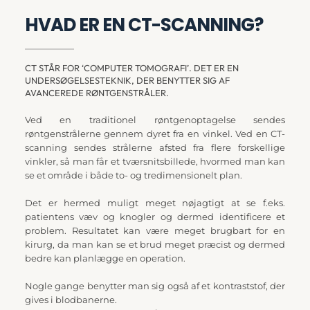
HVAD ER EN CT-SCANNING?
CT STÅR FOR ‘COMPUTER TOMOGRAFI’. DET ER EN 
UNDERSØGELSESTEKNIK, DER BENYTTER SIG AF 
AVANCEREDE RØNTGENSTRÅLER.
Ved en traditionel røntgenoptagelse sendes 
røntgenstrålerne gennem dyret fra en vinkel. Ved en CT-
scanning sendes strålerne afsted fra flere forskellige 
vinkler, så man får et tværsnitsbillede, hvormed man kan 
se et område i både to- og tredimensionelt plan.
Det er hermed muligt meget nøjagtigt at se f.eks. 
patientens væv og knogler og dermed identificere et 
problem. Resultatet kan være meget brugbart for en 
kirurg, da man kan se et brud meget præcist og dermed 
bedre kan planlægge en operation. 
Nogle gange benytter man sig også af et kontraststof, der 
gives i blodbanerne.