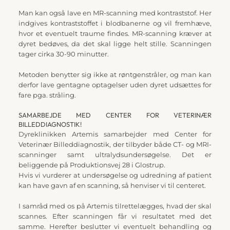
Man kan også lave en MR-scanning med kontraststof. Her 
indgives kontraststoffet i blodbanerne og vil fremhæve, 
hvor et eventuelt traume findes. MR-scanning kræver at 
dyret bedøves, da det skal ligge helt stille. Scanningen 
tager cirka 30-90 minutter.
Metoden benytter sig ikke at røntgenstråler, og man kan 
derfor lave gentagne optagelser uden dyret udsættes for 
fare pga. stråling.
SAMARBEJDE MED CENTER FOR VETERINÆR 
BILLEDDIAGNOSTIK!
Dyreklinikken Artemis samarbejder med Center for 
Veterinær Billeddiagnostik, der tilbyder både CT- og MRI-
scanninger samt ultralydsundersøgelse. Det er 
beliggende på Produktionsvej 28 i Glostrup.
Hvis vi vurderer at undersøgelse og udredning af patient 
kan have gavn af en scanning, så henviser vi til centeret.
I samråd med os på Artemis tilrettelægges, hvad der skal 
scannes. Efter scanningen får vi resultatet med det 
samme. Herefter beslutter vi eventuelt behandling og 