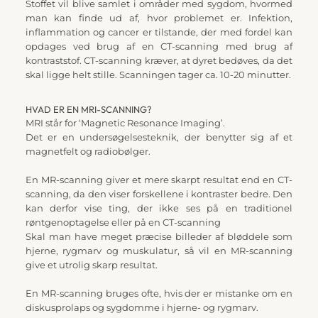
Stoffet vil blive samlet i områder med sygdom, hvormed 
man kan finde ud af, hvor problemet er. Infektion, 
inflammation og cancer er tilstande, der med fordel kan 
opdages ved brug af en CT-scanning med brug af 
kontraststof. CT-scanning kræver, at dyret bedøves, da det 
skal ligge helt stille. Scanningen tager ca. 10-20 minutter.
HVAD ER EN MRI-SCANNING?
MRI står for ‘Magnetic Resonance Imaging’.
Det er en undersøgelsesteknik, der benytter sig af et 
magnetfelt og radiobølger.
En MR-scanning giver et mere skarpt resultat end en CT-
scanning, da den viser forskellene i kontraster bedre. Den 
kan derfor vise ting, der ikke ses på en traditionel 
røntgenoptagelse eller på en CT-scanning
Skal man have meget præcise billeder af bløddele som 
hjerne, rygmarv og muskulatur, så vil en MR-scanning 
give et utrolig skarp resultat.
En MR-scanning bruges ofte, hvis der er mistanke om en 
diskusprolaps og sygdomme i hjerne- og rygmarv.