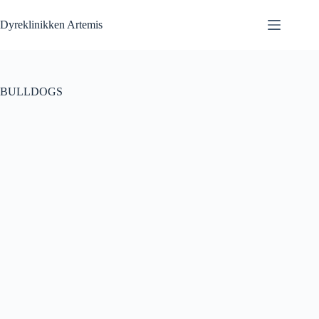
Fortsæt
til
Dyreklinikken Artemis
indhold
BULLDOGS