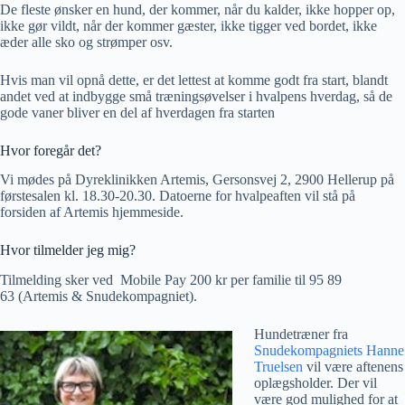
De fleste ønsker en hund, der kommer, når du kalder, ikke hopper op,
ikke gør vildt, når der kommer gæster, ikke tigger ved bordet, ikke
æder alle sko og strømper osv.
Hvis man vil opnå dette, er det lettest at komme godt fra start, blandt
andet ved at indbygge små træningsøvelser i hvalpens hverdag, så de
gode vaner bliver en del af hverdagen fra starten
Hvor foregår det?
Vi mødes på Dyreklinikken Artemis, Gersonsvej 2, 2900 Hellerup på
førstesalen kl. 18.30-20.30. Datoerne for hvalpeaften vil stå på
forsiden af Artemis hjemmeside.
Hvor tilmelder jeg mig?
Tilmelding sker ved Mobile Pay 200 kr per familie til 95 89
63 (Artemis & Snudekompagniet).
Hundetræner fra
Snudekompagniets Hanne
Truelsen
vil være aftenens
oplægsholder. Der vil
være god mulighed for at