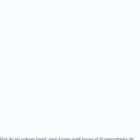
Har du en voksen hund, men kunne godt bruge af få genopfriske de