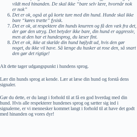
vildt med hinanden. De skal ikke “bare selv lære, hvornår nok
er nok”
Det er ok, også at gå korte ture med din hund. Hunde skal ikke
bare “køres trætte” fysisk.
Det er ok, at respektere din hunds knurren og få den væk fra det,
der gør den utryg. Det betyder ikke bare, din hund er aggressiv,
men at den har et hundesprog, du læser fint.
Det er ok, ikke at skælde din hund højlydt ud, hvis den gør
noget, du ikke vil have. Så længe du husker at rose den, så snart
den gør det rigtige!
Alt dette tager udgangspunkt i hundens sprog.
Lær din hunds sprog at kende. Lær at læse din hund og forstå dens
signaler.
Gør du dette, er du langt i forhold til at få en god hverdag med din
hund. Hvis alle respekterer hundenes sprog og sætter sig ind i
signalerne, er vi mennesker kommet langt i forhold til at have det godt
med hinanden og vores dyr!