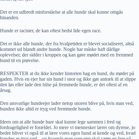
Det er en udbredt misforståelse at alle hunde skal kunne omgås
hinanden.
Hunde er racister, de kan oftest bedst lide egen race.
Det er ikke alle hunde, der fra hvalpetiden er blevet socialiseret, altså
kommet ud blandt andre hunde. Nogle har måske haft dårlige
oplevelser, der sidder i kroppen og kan gøre mødet med en fremmed
hund til en prøvelse.
RESPEKTER at du ikke kender historien bag en hund, du møder på
gaden. Hvis en ejer har sin hund i snor og ikke gør antræk til at slippe
den løs eller lade den hilse på fremmede hunde, er det oftest af en
årsag.
Den ansvarlige hundeejer lader netop snoren blive på, hvis man ved,
hunden ikke altid er tryg ved fremmede hunde.
Ideen om at alle hunde bare skal kunne lege sammen i fred og
fordragelighed er forældet. Jo mere vi mennesker lærer om dyrene, jo
bedre bliver vi også til at lære vores egen hund at kende og ved, hvad
hunden er tryg ved – og hvornår man som ejer skal sætte en line på