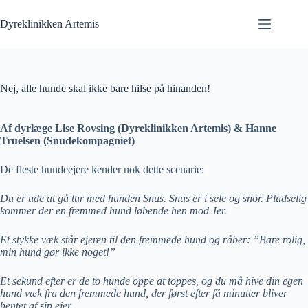
Fortsæt
til
Dyreklinikken Artemis
indhold
Nej, alle hunde skal ikke bare hilse på hinanden!
Af dyrlæge Lise Rovsing (Dyreklinikken Artemis) & Hanne
Truelsen (Snudekompagniet)
De fleste hundeejere kender nok dette scenarie:
Du er ude at gå tur med hunden Snus. Snus er i sele og snor. Pludselig
kommer der en fremmed hund løbende hen mod Jer.
Et stykke væk står ejeren til den fremmede hund og råber: ”Bare rolig,
min hund gør ikke noget!”
Et sekund efter er de to hunde oppe at toppes, og du må hive din egen
hund væk fra den fremmede hund, der først efter få minutter bliver
hentet af sin ejer.