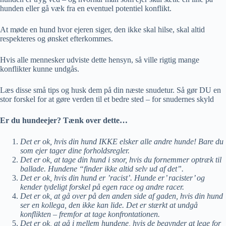
hunden eller gå væk fra en eventuel potentiel konflikt.
At møde en hund hvor ejeren siger, den ikke skal hilse, skal altid
respekteres og ønsket efterkommes.
Hvis alle mennesker udviste dette hensyn, så ville rigtig mange
konflikter kunne undgås.
Læs disse små tips og husk dem på din næste snudetur. Så gør DU en
stor forskel for at gøre verden til et bedre sted – for snudernes skyld
Er du hundeejer? Tænk over dette…
Det er ok, hvis din hund IKKE elsker alle andre hunde! Bare du
som ejer tager dine forholdsregler.
Det er ok, at tage din hund i snor, hvis du fornemmer optræk til
ballade. Hundene “finder ikke altid selv ud af det”.
Det er ok, hvis din hund er ’racist’. Hunde er’ racister’ og
kender tydeligt forskel på egen race og andre racer.
Det er ok, at gå over på den anden side af gaden, hvis din hund
ser en kollega, den ikke kan lide. Det er stærkt at undgå
konflikten – fremfor at tage konfrontationen.
Det er ok, at gå i mellem hundene, hvis de begynder at lege for