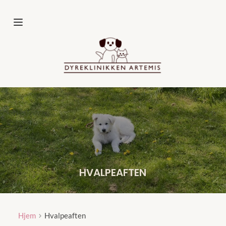
Fortsæt
til
indhold
HVALPEAFTEN
Hjem
Hvalpeaften