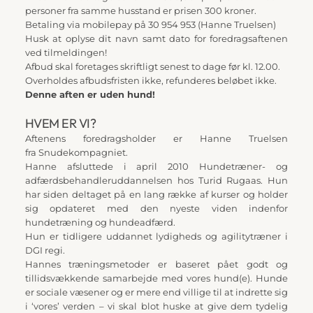
personer fra samme husstand er prisen 300 kroner.
Betaling via mobilepay på 30 954 953 (Hanne Truelsen)
Husk at oplyse dit navn samt dato for foredragsaftenen 
ved tilmeldingen!
Afbud skal foretages skriftligt senest to dage før kl. 12.00.
Overholdes afbudsfristen ikke, refunderes beløbet ikke. 
Denne aften er uden hund!
HVEM ER VI?
Aftenens foredragsholder er Hanne Truelsen 
fra Snudekompagniet.
Hanne afsluttede i april 2010 Hundetræner- og 
adfærdsbehandleruddannelsen hos Turid Rugaas. Hun 
har siden deltaget på en lang række af kurser og holder 
sig opdateret med den nyeste viden indenfor 
hundetræning og hundeadfærd.
Hun er tidligere uddannet lydigheds og agilitytræner i 
DGI regi.
Hannes træningsmetoder er baseret pået godt og 
tillidsvækkende samarbejde med vores hund(e). Hunde 
er sociale væsener og er mere end villige til at indrette sig 
i ‘vores’ verden – vi skal blot huske at give dem tydelig 