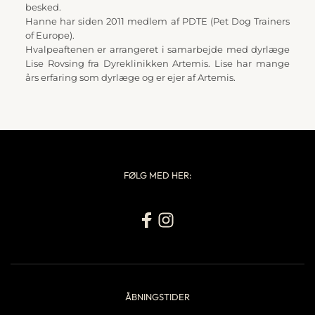
besked.
Hanne har siden 2011 medlem af PDTE (Pet Dog Trainers 
of Europe).
Hvalpeaftenen er arrangeret i samarbejde med dyrlæge 
Lise Rovsing fra Dyreklinikken Artemis. Lise har mange 
års erfaring som dyrlæge og er ejer af Artemis.
FØLG MED HER:
ÅBNINGSTIDER