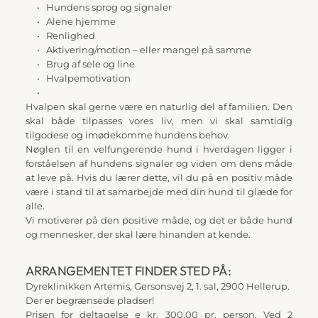
Hundens sprog og signaler
Alene hjemme
Renlighed
Aktivering/motion – eller mangel på samme
Brug af sele og line
Hvalpemotivation
Hvalpen skal gerne være en naturlig del af familien. Den 
skal både tilpasses vores liv, men vi skal samtidig 
tilgodese og imødekomme hundens behov.
Nøglen til en velfungerende hund i hverdagen ligger i 
forståelsen af hundens signaler og viden om dens måde 
at leve på. Hvis du lærer dette, vil du på en positiv måde 
være i stand til at samarbejde med din hund til glæde for 
alle.
Vi motiverer på den positive måde, og det er både hund 
og mennesker, der skal lære hinanden at kende.
ARRANGEMENTET FINDER STED PÅ:
Dyreklinikken Artemis, Gersonsvej 2, 1. sal, 2900 Hellerup.
Der er begrænsede pladser!
Prisen for deltagelse e kr. 300,00 pr. person. Ved 2 