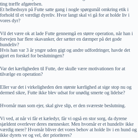
ting træffe afgørelsen.
Et helhedssyn på Futte satte gang i nogle spørgsmål omkring etik i
forhold til et værdigt dyreliv. Hvor langt skal vi gå for at holde liv i
vores dyr?
Vil det være ok at lade Futte gennemgå en større operation, når han i
forvejen har flere skavanker, der sætter en dæmper på det gode
hundeliv?
Hvis han var 3 år yngre uden gigt og andre udfordringer, havde det
gjort en forskel for beslutningen?
Var det kærligheden til Futte, der skulle være motivationen for at
tilvælge en operation?
Eller var det i virkeligheden den største kærlighed at sige stop nu og
dermed sikre, Futte ikke blev udsat for unødig smerte og lidelse?
Hvornår man som ejer, skal give slip, er den sværeste beslutning.
Vi ved, at når vi får et kæledyr, får vi også en stor sorg, da dyrene
sjældent overlever deres mennesker. Men hvornår er et hundeliv ikke
værdig mere? Hvornår bliver det vores behov at holde liv i en hund og
ikke dyrets ve og vel, der prioriteres?