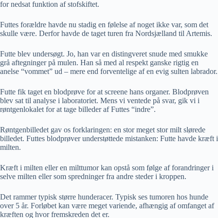
for nedsat funktion af stofskiftet.
Futtes forældre havde nu stadig en følelse af noget ikke var, som det
skulle være. Derfor havde de taget turen fra Nordsjælland til Artemis.
Futte blev undersøgt. Jo, han var en distingveret snude med smukke
grå aftegninger på mulen. Han så med al respekt ganske rigtig en
anelse “vommet” ud – mere end forventelige af en evig sulten labrador.
Futte fik taget en blodprøve for at screene hans organer. Blodprøven
blev sat til analyse i laboratoriet. Mens vi ventede på svar, gik vi i
røntgenlokalet for at tage billeder af Futtes “indre”.
Røntgenbilledet gav os forklaringen: en stor meget stor milt slørede
billedet. Futtes blodprøver understøttede mistanken: Futte havde kræft i
milten.
Kræft i milten eller en milttumor kan opstå som følge af forandringer i
selve milten eller som spredninger fra andre steder i kroppen.
Det rammer typisk større hunderacer. Typisk ses tumoren hos hunde
over 5 år. Forløbet kan være meget variende, afhængig af omfanget af
kræften og hvor fremskreden det er.