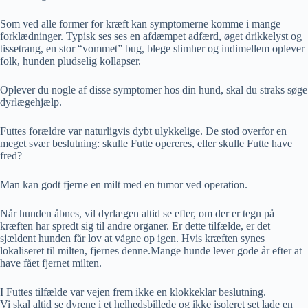
Som ved alle former for kræft kan symptomerne komme i mange
forklædninger. Typisk ses ses en afdæmpet adfærd, øget drikkelyst og
tissetrang, en stor “vommet” bug, blege slimher og indimellem oplever
folk, hunden pludselig kollapser.
Oplever du nogle af disse symptomer hos din hund, skal du straks søge
dyrlægehjælp.
Futtes forældre var naturligvis dybt ulykkelige. De stod overfor en
meget svær beslutning: skulle Futte opereres, eller skulle Futte have
fred?
Man kan godt fjerne en milt med en tumor ved operation.
Når hunden åbnes, vil dyrlægen altid se efter, om der er tegn på
kræften har spredt sig til andre organer. Er dette tilfælde, er det
sjældent hunden får lov at vågne op igen. Hvis kræften synes
lokaliseret til milten, fjernes denne.Mange hunde lever gode år efter at
have fået fjernet milten.
I Futtes tilfælde var vejen frem ikke en klokkeklar beslutning.
Vi skal altid se dyrene i et helhedsbillede og ikke isoleret set lade en