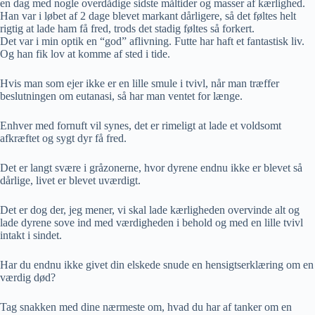
en dag med nogle overdådige sidste måltider og masser af kærlighed.
Han var i løbet af 2 dage blevet markant dårligere, så det føltes helt
rigtig at lade ham få fred, trods det stadig føltes så forkert.
Det var i min optik en “god” aflivning. Futte har haft et fantastisk liv.
Og han fik lov at komme af sted i tide.
Hvis man som ejer ikke er en lille smule i tvivl, når man træffer
beslutningen om eutanasi, så har man ventet for længe.
Enhver med fornuft vil synes, det er rimeligt at lade et voldsomt
afkræftet og sygt dyr få fred.
Det er langt svære i gråzonerne, hvor dyrene endnu ikke er blevet så
dårlige, livet er blevet uværdigt.
Det er dog der, jeg mener, vi skal lade kærligheden overvinde alt og
lade dyrene sove ind med værdigheden i behold og med en lille tvivl
intakt i sindet.
Har du endnu ikke givet din elskede snude en hensigtserklæring om en
værdig død?
Tag snakken med dine nærmeste om, hvad du har af tanker om en