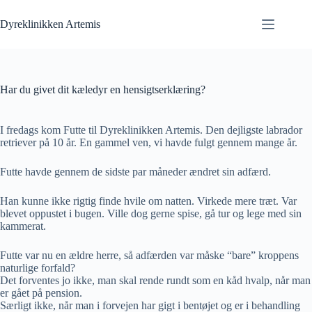
Fortsæt
til
Dyreklinikken Artemis
indhold
Har du givet dit kæledyr en hensigtserklæring?
I fredags kom Futte til Dyreklinikken Artemis. Den dejligste labrador
retriever på 10 år. En gammel ven, vi havde fulgt gennem mange år.
Futte havde gennem de sidste par måneder ændret sin adfærd.
Han kunne ikke rigtig finde hvile om natten. Virkede mere træt. Var
blevet oppustet i bugen. Ville dog gerne spise, gå tur og lege med sin
kammerat.
Futte var nu en ældre herre, så adfærden var måske “bare” kroppens
naturlige forfald?
Det forventes jo ikke, man skal rende rundt som en kåd hvalp, når man
er gået på pension.
Særligt ikke, når man i forvejen har gigt i bentøjet og er i behandling