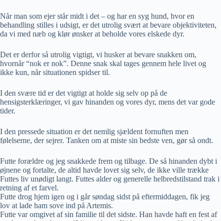
Når man som ejer står midt i det – og har en syg hund, hvor en
behandling stilles i udsigt, er det utrolig svært at bevare objektiviteten,
da vi med næb og klør ønsker at beholde vores elskede dyr.
Det er derfor så utrolig vigtigt, vi husker at bevare snakken om,
hvornår “nok er nok”. Denne snak skal tages gennem hele livet og
ikke kun, når situationen spidser til.
I den svære tid er det vigtigt at holde sig selv op på de
hensigsterklæringer, vi gav hinanden og vores dyr, mens det var gode
tider.
I den pressede situation er det nemlig sjældent fornuften men
følelserne, der sejrer. Tanken om at miste sin bedste ven, gør så ondt.
Futte forældre og jeg snakkede frem og tilbage. De så hinanden dybt i
øjnene og fortalte, de altid havde lovet sig selv, de ikke ville trække
Futtes liv unødigt langt. Futtes alder og generelle helbredstilstand trak i
retning af et farvel.
Futte drog hjem igen og i går søndag sidst på eftermiddagen, fik jeg
lov at lade ham sove ind på Artemis.
Futte var omgivet af sin familie til det sidste. Han havde haft en fest af