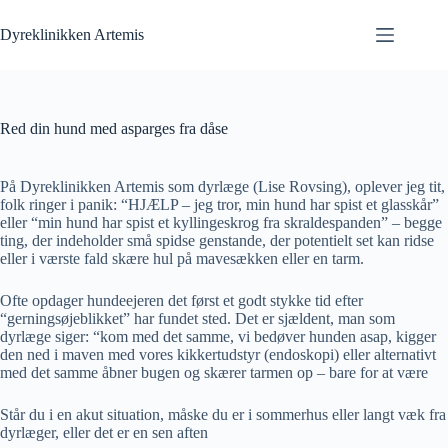
Fortsæt
til
Dyreklinikken Artemis
indhold
Red din hund med asparges fra dåse
På Dyreklinikken Artemis som dyrlæge (Lise Rovsing), oplever jeg tit,
folk ringer i panik: “HJÆLP – jeg tror, min hund har spist et glasskår”
eller “min hund har spist et kyllingeskrog fra skraldespanden” – begge
ting, der indeholder små spidse genstande, der potentielt set kan ridse
eller i værste fald skære hul på mavesækken eller en tarm.
Ofte opdager hundeejeren det først et godt stykke tid efter
“gerningsøjeblikket” har fundet sted. Det er sjældent, man som
dyrlæge siger: “kom med det samme, vi bedøver hunden asap, kigger
den ned i maven med vores kikkertudstyr (endoskopi) eller alternativt
med det samme åbner bugen og skærer tarmen op – bare for at være
Står du i en akut situation, måske du er i sommerhus eller langt væk fra
dyrlæger, eller det er en sen aften