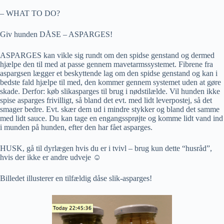
– WHAT TO DO?
Giv hunden DÅSE – ASPARGES!
ASPARGES kan vikle sig rundt om den spidse genstand og dermed
hjælpe den til med at passe gennem mavetarmssystemet. Fibrene fra
aspargsen lægger et beskyttende lag om den spidse genstand og kan i
bedste fald hjælpe til med, den kommer gennem systemet uden at gøre
skade. Derfor: køb slikasparges til brug i nødstilælde. Vil hunden ikke
spise asparges frivilligt, så bland det evt. med lidt leverpostej, så det
smager bedre. Evt. skær dem ud i mindre stykker og bland det samme
med lidt sauce. Du kan tage en engangssprøjte og komme lidt vand ind
i munden på hunden, efter den har fået asparges.
HUSK, gå til dyrlægen hvis du er i tvivl – brug kun dette “husråd”,
hvis der ikke er andre udveje ☺
Billedet illusterer en tilfældig dåse slik-asparges!