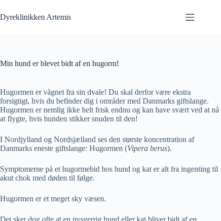
Fortsæt
til
Dyreklinikken Artemis
indhold
Min hund er blevet bidt af en hugorm!
Hugormen er vågnet fra sin dvale! Du skal derfor være ekstra
forsigtigt, hvis du befinder dig i områder med Danmarks giftslange.
Hugormen er nemlig ikke helt frisk endnu og kan have svært ved at nå
at flygte, hvis hunden stikker snuden til den!
I Nordjylland og Nordsjælland ses den største koncentration af
Danmarks eneste giftslange: Hugormen (
Vipera berus
).
Symptomerne på et hugormebid hos hund og kat er alt fra ingenting til
akut chok med døden til følge.
Hugormen er et meget sky væsen.
Det sker dog ofte at en nysgerrig hund eller kat bliver bidt af en