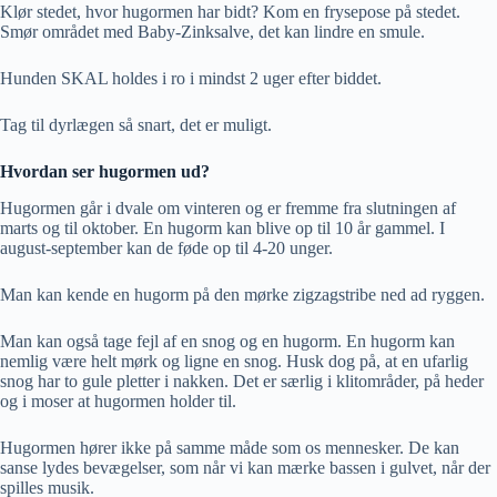
Klør stedet, hvor hugormen har bidt? Kom en frysepose på stedet.
Smør området med Baby-Zinksalve, det kan lindre en smule.
Hunden SKAL holdes i ro i mindst 2 uger efter biddet.
Tag til dyrlægen så snart, det er muligt.
Hvordan ser hugormen ud?
Hugormen går i dvale om vinteren og er fremme fra slutningen af
marts og til oktober. En hugorm kan blive op til 10 år gammel. I
august-september kan de føde op til 4-20 unger.
Man kan kende en hugorm på den mørke zigzagstribe ned ad ryggen.
Man kan også tage fejl af en snog og en hugorm. En hugorm kan
nemlig være helt mørk og ligne en snog. Husk dog på, at en ufarlig
snog har to gule pletter i nakken. Det er særlig i klitområder, på heder
og i moser at hugormen holder til.
Hugormen hører ikke på samme måde som os mennesker. De kan
sanse lydes bevægelser, som når vi kan mærke bassen i gulvet, når der
spilles musik.