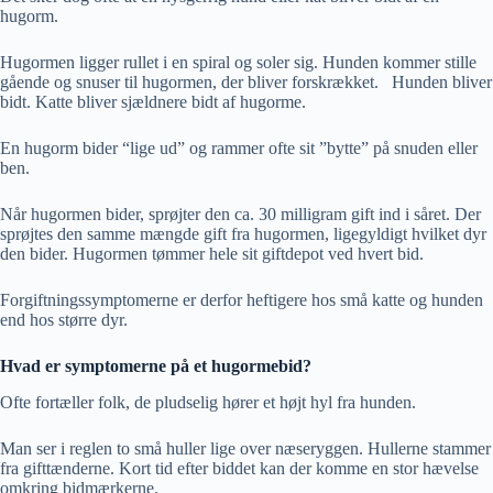
hugorm.
Hugormen ligger rullet i en spiral og soler sig. Hunden kommer stille
gående og snuser til hugormen, der bliver forskrækket. Hunden bliver
bidt. Katte bliver sjældnere bidt af hugorme.
En hugorm bider “lige ud” og rammer ofte sit ”bytte” på snuden eller
ben.
Når hugormen bider, sprøjter den ca. 30 milligram gift ind i såret. Der
sprøjtes den samme mængde gift fra hugormen, ligegyldigt hvilket dyr
den bider. Hugormen tømmer hele sit giftdepot ved hvert bid.
Forgiftningssymptomerne er derfor heftigere hos små katte og hunden
end hos større dyr.
Hvad er symptomerne på et hugormebid?
Ofte fortæller folk, de pludselig hører et højt hyl fra hunden.
Man ser i reglen to små huller lige over næseryggen. Hullerne stammer
fra gifttænderne. Kort tid efter biddet kan der komme en stor hævelse
omkring bidmærkerne.