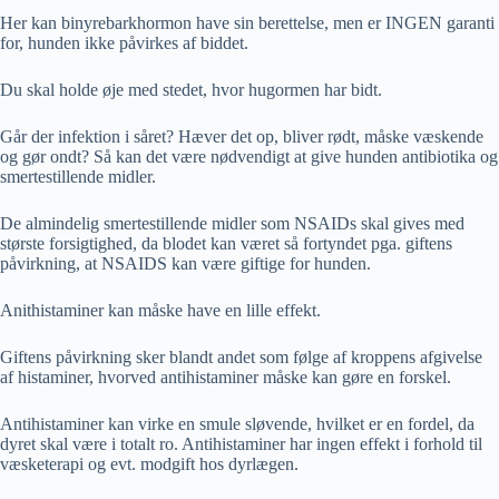
Her kan binyrebarkhormon have sin berettelse, men er INGEN garanti
for, hunden ikke påvirkes af biddet.
Du skal holde øje med stedet, hvor hugormen har bidt.
Går der infektion i såret? Hæver det op, bliver rødt, måske væskende
og gør ondt? Så kan det være nødvendigt at give hunden antibiotika og
smertestillende midler.
De almindelig smertestillende midler som NSAIDs skal gives med
største forsigtighed, da blodet kan været så fortyndet pga. giftens
påvirkning, at NSAIDS kan være giftige for hunden.
Anithistaminer kan måske have en lille effekt.
Giftens påvirkning sker blandt andet som følge af kroppens afgivelse
af histaminer, hvorved antihistaminer måske kan gøre en forskel.
Antihistaminer kan virke en smule sløvende, hvilket er en fordel, da
dyret skal være i totalt ro. Antihistaminer har ingen effekt i forhold til
væsketerapi og evt. modgift hos dyrlægen.