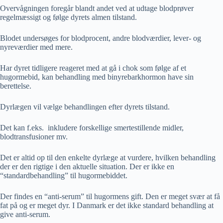
Overvågningen foregår blandt andet ved at udtage blodprøver
regelmæssigt og følge dyrets almen tilstand.
Blodet undersøges for blodprocent, andre blodværdier, lever- og
nyreværdier med mere.
Har dyret tidligere reageret med at gå i chok som følge af et
hugormebid, kan behandling med binyrebarkhormon have sin
berettelse.
Dyrlægen vil vælge behandlingen efter dyrets tilstand.
Det kan f.eks. inkludere forskellige smertestillende midler,
blodtransfusioner mv.
Det er altid op til den enkelte dyrlæge at vurdere, hvilken behandling
der er den rigtige i den aktuelle situation. Der er ikke en
“standardbehandling” til hugormebiddet.
Der findes en “anti-serum” til hugormens gift. Den er meget svær at få
fat på og er meget dyr. I Danmark er det ikke standard behandling at
give anti-serum.