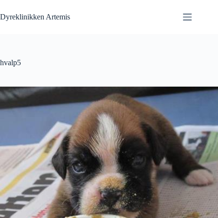
Fortsæt
til
Dyreklinikken Artemis
indhold
hvalp5