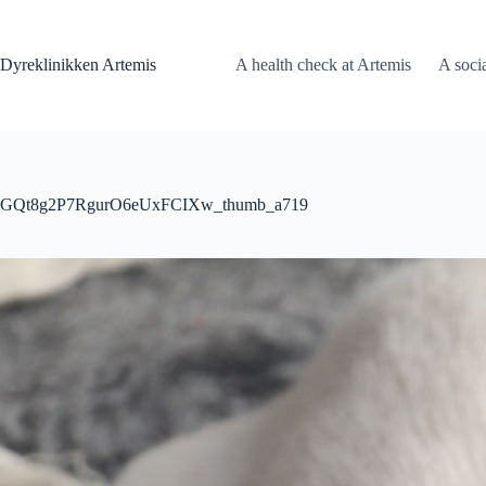
Fortsæt
til
indhold
Dyreklinikken Artemis
A health check at Artemis
A soci
GQt8g2P7RgurO6eUxFCIXw_thumb_a719