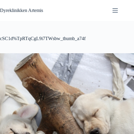
Fortsæt
til
Dyreklinikken Artemis
indhold
cSC1d%TpRTqCgL9i7TWsbw_thumb_a74f