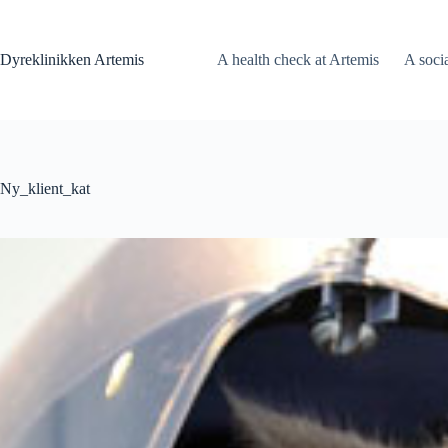
Fortsæt
til
indhold
Dyreklinikken Artemis
A health check at Artemis
A soci
Ny_klient_kat