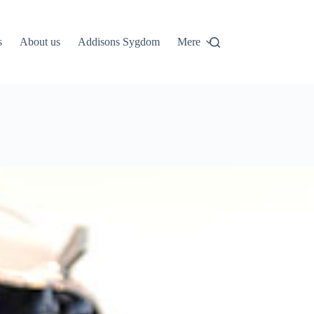
s
About us
Addisons Sygdom
Mere