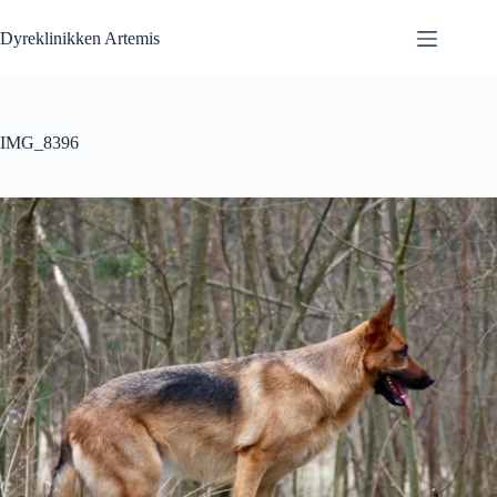
Fortsæt
til
Dyreklinikken Artemis
indhold
IMG_8396