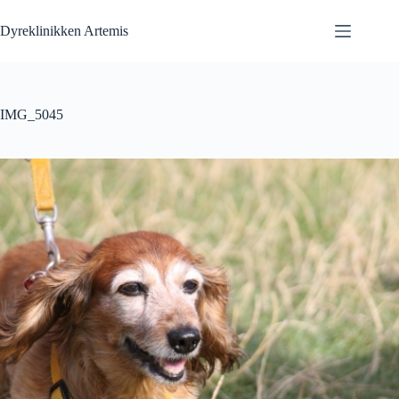
Fortsæt
til
Dyreklinikken Artemis
indhold
IMG_5045