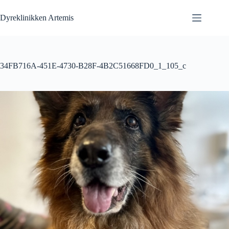
Fortsæt
til
Dyreklinikken Artemis
indhold
34FB716A-451E-4730-B28F-4B2C51668FD0_1_105_c