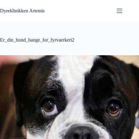
Fortsæt
til
Dyreklinikken Artemis
indhold
Er_din_hund_bange_for_fyrvaerkeri2