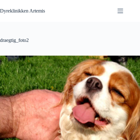
Fortsæt
til
Dyreklinikken Artemis
indhold
draegtig_foto2