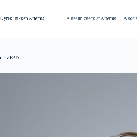
Fortsæt
til
indhold
Dyreklinikken Artemis
A health check at Artemis
A soci
qrIiZE3D