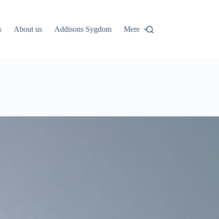
s
About us
Addisons Sygdom
Mere