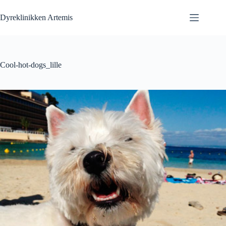
Fortsæt
til
Dyreklinikken Artemis
indhold
Cool-hot-dogs_lille