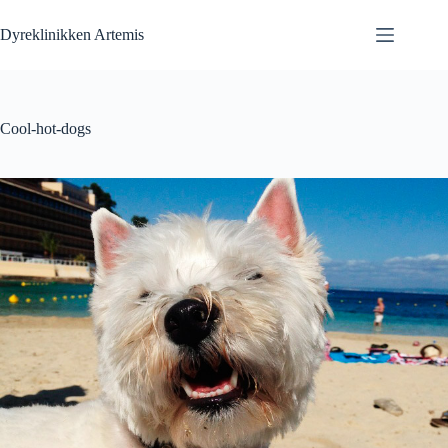
Fortsæt
til
Dyreklinikken Artemis
indhold
Cool-hot-dogs