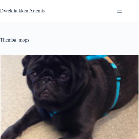
Fortsæt
til
Dyreklinikken Artemis
indhold
Themba_mops