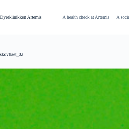
Fortsæt
til
indhold
Dyreklinikken Artemis
A health check at Artemis
A soci
skovflaet_02