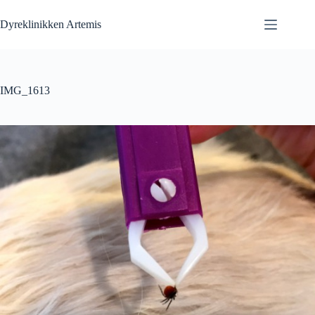
Fortsæt
til
Dyreklinikken Artemis
indhold
IMG_1613