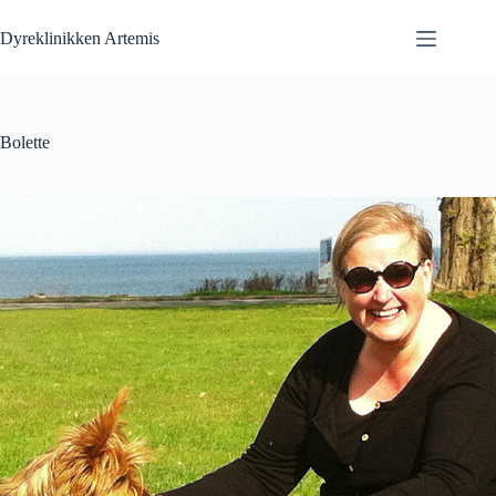
Fortsæt
til
Dyreklinikken Artemis
indhold
Bolette