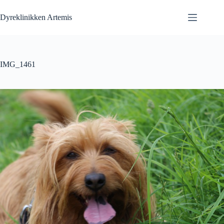
Fortsæt
til
Dyreklinikken Artemis
indhold
IMG_1461