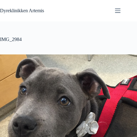
Fortsæt
til
Dyreklinikken Artemis
indhold
IMG_2984