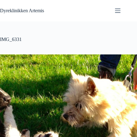
Fortsæt
til
Dyreklinikken Artemis
indhold
IMG_6331