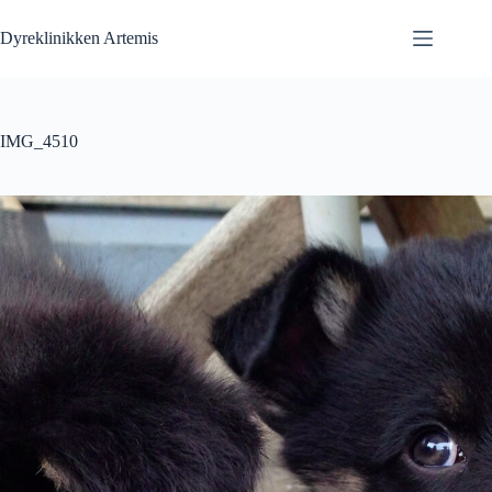
Fortsæt
til
Dyreklinikken Artemis
indhold
IMG_4510