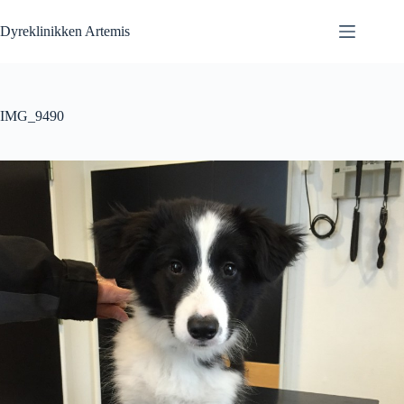
Fortsæt
til
Dyreklinikken Artemis
indhold
IMG_9490