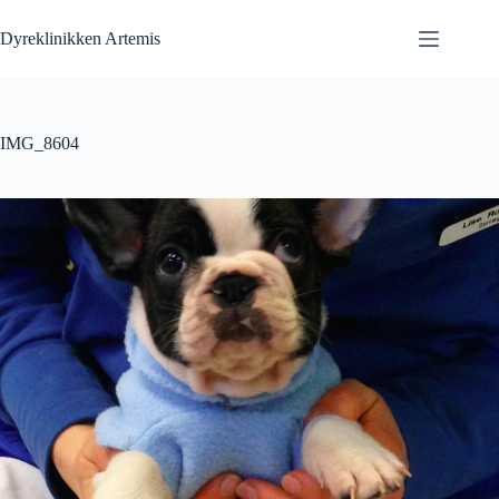
Fortsæt
til
Dyreklinikken Artemis
indhold
IMG_8604